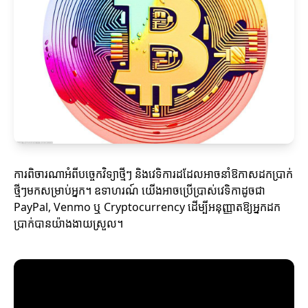
ការពិចារណាអំពីបច្ចេកវិទ្យាថ្មីៗ និងវេទិការដដែលអាចនាំឱកាសដកប្រាក់
ថ្មីៗមកសម្រាប់អ្នក។ ឧទាហរណ៍ យើងអាចប្រើប្រាស់វេទិកាដូចជា
PayPal, Venmo ឬ Cryptocurrency ដើម្បីអនុញ្ញាតឱ្យអ្នកដក
ប្រាក់បានយ៉ាងងាយស្រួល។