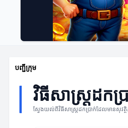
បញ្ជីក្រុម
វិធីសាស្រ្តដកប្រ
ស្វែងយល់ពីវិធីសាស្រ្តដកប្រាក់ដែលមានសុវត្ថ