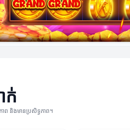
ាក់
ិភាព និងមានប្រសិទ្ធភាព។