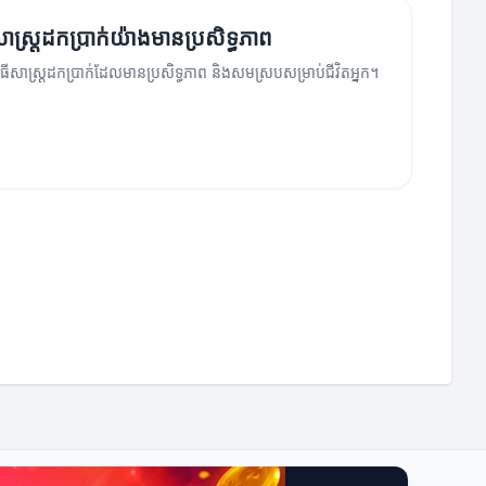
សាស្រ្តដកប្រាក់យ៉ាងមានប្រសិទ្ធភាព
ធីសាស្រ្តដកប្រាក់ដែលមានប្រសិទ្ធភាព និងសមស្របសម្រាប់ជីវិតអ្នក។