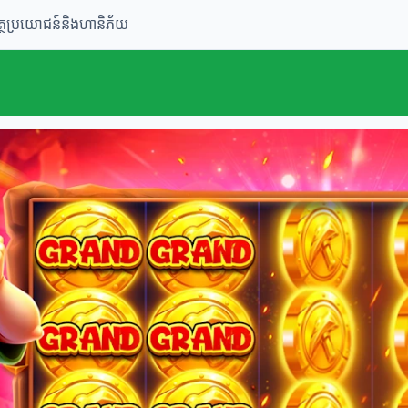
ត្ថប្រយោជន៍និងហានិភ័យ