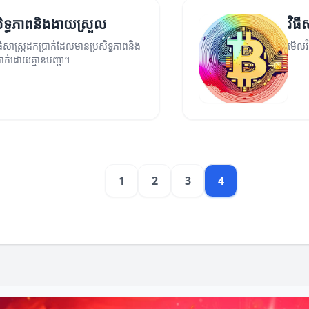
សិទ្ធភាពនិងងាយស្រួល
វិធី
សាស្រ្តដកប្រាក់ដែលមានប្រសិទ្ធភាពនិង
មើលវិ
ាក់ដោយគ្មានបញ្ហា។
1
2
3
4