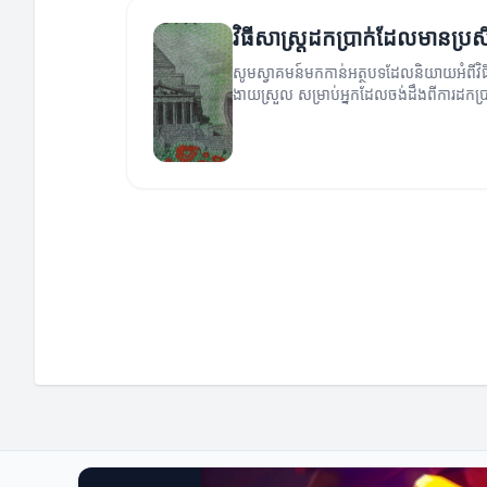
វិធីសាស្រ្តដកប្រាក់ដែលមានប្រ
សូមស្វាគមន៍មកកាន់អត្ថបទដែលនិយាយអំពីវិធី
ងាយស្រួល សម្រាប់អ្នកដែលចង់ដឹងពីការដកប្រ