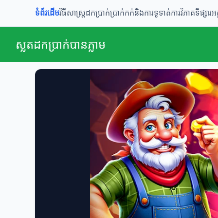
ទំព័រដើម
វិធីសាស្រ្តដកប្រាក់
ប្រាក់កក់និងការទូទាត់
ការវិភាគទីផ្សារ
អ
ស្លតដកប្រាក់បានភ្លាម