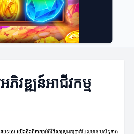
អភិវឌ្ឍន៍អាជីវកម្ម
ុងអត្ថបទនេះ យើងនឹងពិភាក្សាអំពីវិធីសាស្រ្តដកប្រាក់ដែលមានប្រសិទ្ធភាព