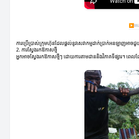
▶
Wa
ការប្រើប្រាស់ក្រុមហ៊ុនដែលផ្តល់នូវសេវាកម្មដាក់ប្រាក់អនឡាញអាចជ
2. ការស្វែងរកឱកាសថ្មី
អ្នកអាចស្វែងរកឱកាសថ្មីៗ ដោយការតាមដាននិងវិភាគទីផ្សារ។ ពេ