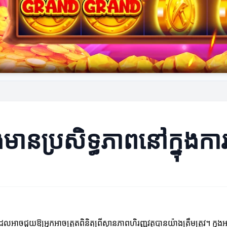
ងមានប្រសិទ្ធភាពនៅក្នុងការ
កដែលអាចជួយឱ្យអ្នកអាចត្រួតពិនិត្យពីស្ថានភាពហិរញ្ញវត្ថុបានយ៉ាងត្រឹមត្រូវ។ ក្ន