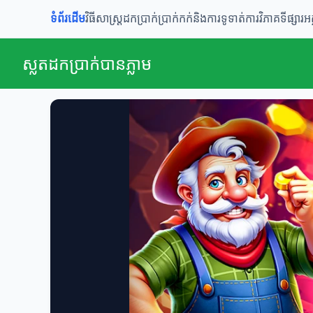
ទំព័រដើម
វិធីសាស្រ្តដកប្រាក់
ប្រាក់កក់និងការទូទាត់
ការវិភាគទីផ្សារ
អ
ស្លតដកប្រាក់បានភ្លាម