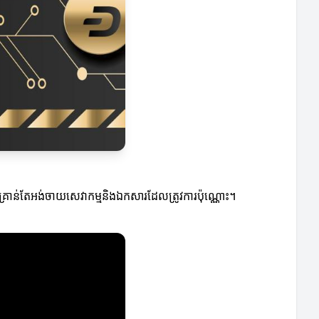
ព។ គ្រាន់តែអង់ចាយសេវាកម្មនិងឯកសារដែលត្រូវការប៉ុណ្ណោះ។