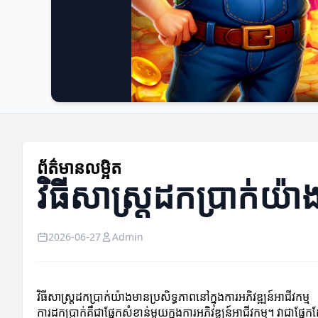
ព័ត៌មានលម្អិត
វិធីសាស្រ្តដកប្រាក់យ៉ា
2026-06-27
Admin
វិធីសាស្រ្តដកប្រាក់យ៉ាងមានប្រសិទ្ធភាពនៅក្នុងការអភិវឌ្ឍន៍អាជីវកម្ម
ការដកប្រាក់គឺជាផ្នែកសំខាន់មួយក្នុងការអភិវឌ្ឍន៍អាជីវកម្ម។ វាជាផ្នែ