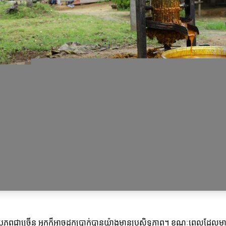
ជាច្រើន អ្នកក៏អាចដកប្រាក់បានយ៉ាងមានប្រសិទ្ធភាព។ ខណៈពេលដែលមានការត្រឹម