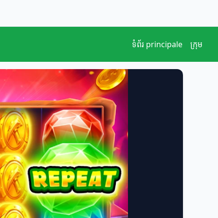
ទំព័រ principale
ក្រុម