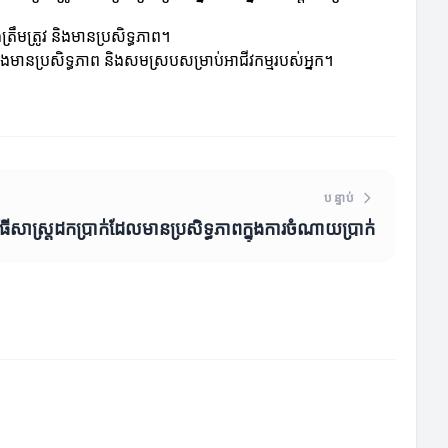
ឹមត្រូវ និងមានប្រសិទ្ធភាព។
យ៉ាងមានប្រសិទ្ធភាព និងសមស្របសម្រាប់អាជីវកម្មរបស់អ្នក។
បន្ទាប់
ិធីសាស្រ្តដកប្រាក់ដែលមានប្រសិទ្ធភាពក្នុងការចំណាយប្រាក់