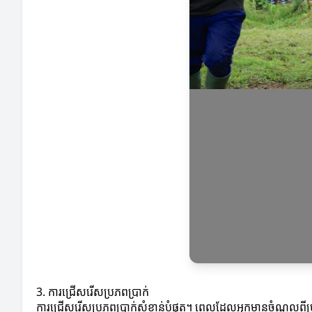
3. ការជ្រើសរើសប្រភពប្រាក់
ការជ្រើសរើសប្រភពប្រាក់សំខាន់បំផុត។ ពេលដែលអ្នកមានចំណូលពីប្រភព