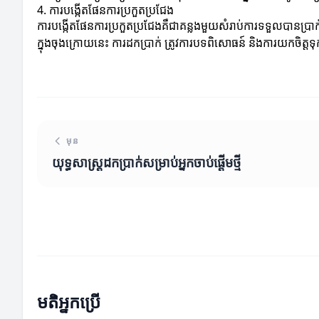
4. ការបង្កើតផែនការប្រកួតប្រជែង
ការបង្កើតផែនការប្រកួតប្រជែងគឺជាគន្លងមួយសំរាប់ការទទួលបានប្រាក
ក្នុងចុងក្រោយនេះ ការដកប្រាក់ ត្រូវការបទពិសោធន៍ និងការយកចិត្តទុ
មុន
យុទ្ធសាស្ត្រដកប្រាក់សម្រាប់អ្នកចាប់ផ្តើមថ្មី
មតិអ្នកប្រើ