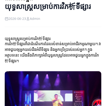
យុទ្ធសាស្ត្រសម្រាប់ការវិភ析ទីផ្សារ
2026-06-23
Admin
យុទ្ធសាស្ត្រសម្រាប់ការវិភ析ទីផ្សារ
ការវិភ析ទីផ្សារគឺជាដំណើរការដែលសំខាន់សម្រាប់អាជីវកម្មណាមួយ។ វា
អាចជួយឲ្យអ្នកយល់ដឹងអំពីទីផ្សារ និងអ្នកប្រើប្រាស់របស់អ្នក។ ក្នុង
អត្ថបទនេះ យើងនឹងពិភាក្សាអំពីយុទ្ធសាស្ត្រដែលអាចជួយអ្នកក្នុងការវិភ
析ទីផ្សារ។