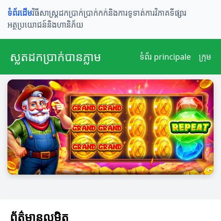
ទំព័រដើម
វិធីសាស្រ្តដកប្រាក់
ប្រាក់កក់និងការទូទាត់
ការវិភាគទីផ្សារ
អត្ថប្រយោជន៍និងហានិភ័យ
ស្លតដកប្រាក់បានភ្លាម
ទំព័រ principale
ក្រុម
ព័ត៌មានលម្អិត