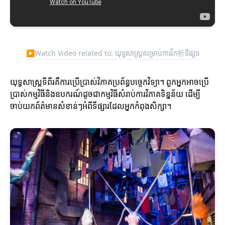
▶
Watch Video related to: យុទ្ធសាស្ត្រសម្រាប់ការវិភ析ទីផ្សារ
យុទ្ធសាស្ត្រទីពីរគឺការប្រើប្រាស់វិភាគប្រព័ន្ធបច្ចេកវិទ្យា។ ពួកអ្នកអាចប្រើ
ប្រាស់កម្មវិធីនិងឧបករណ៍ដូចជាកម្មវិធីសំរាប់ការវិភាគទិន្នន័យ ដើម្បី
ចាប់យកព័ត៌មានសំខាន់ៗអំពីទីផ្សារដែលអ្នកកំពុងសិក្សា។