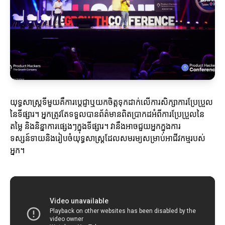
យុទ្ធសាស្ត្រទីមួយគឺការប្តេជ្ញាឬយកចិត្តទុកដាក់លើការសិក្សាការប្រែប្រួល
នៃទីផ្សារ។ អ្នកត្រូវតែទទួលបានព័ត៌មានពិតប្រាកដអំពីការប្រែប្រួលនៃ
តម្លៃ និងនិន្នាការផ្សេងៗក្នុងទីផ្សារ។ វានឹងអាចជួយអ្នកក្នុងការ
ទស្សន៍ទាយនិងរៀបចំយុទ្ធសាស្ត្រដែលសមរម្យសម្រាប់អាជីវកម្មរបស់
អ្នក។