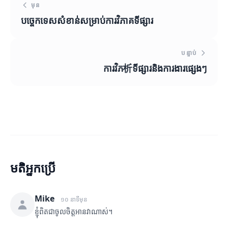
មុន
បច្ចេកទេសសំខាន់សម្រាប់ការវិភាគទីផ្សារ
បន្ទាប់
ការវិភ析ទីផ្សារនិងការងារផ្សេងៗ
មតិអ្នកប្រើ
Mike
១០ នាទីមុន
ខ្ញុំពិតជាចូលចិត្តអានវាណាស់។