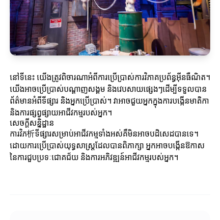
នៅទីនេះ យើងត្រូវពិចារណាអំពីការប្រើប្រាស់ការវិភាគប្រព័ន្ធអ៊ីនធឺណិត។
យើងអាចប្រើប្រាស់បណ្ដាញសង្គម និងវេបសាយផ្សេងៗដើម្បីទទួលបាន
ព័ត៌មានអំពីទីផ្សារ និងអ្នកប្រើប្រាស់។ វាអាចជួយអ្នកក្នុងការបង្កើនមាតិកា
និងការផ្សព្វផ្សាយអាជីវកម្មរបស់អ្នក។
សេចក្តីសន្និដ្ឋាន
ការវិភ析ទីផ្សារសម្រាប់អាជីវកម្មទាំងអស់គឺមិនអាចបដិសេដបានទេ។
ដោយការប្រើប្រាស់យុទ្ធសាស្ត្រដែលបានពិភាក្សា អ្នកអាចបង្កើនឱកាស
នៃការជួបប្រទៈជោគជ័យ និងការអភិវឌ្ឍន៍អាជីវកម្មរបស់អ្នក។