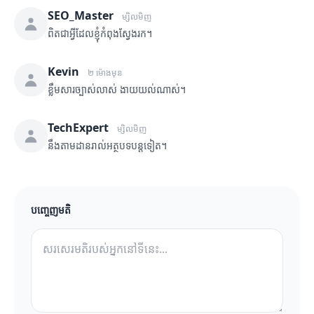
SEO_Master
ម្សិលមិញ
ពិតជាអ្វីដែលខ្ញុំកំពុងស្វែងរក។
Kevin
២ ម៉ោងមុន
ខ្លឹមសារច្បាស់លាស់ ងាយយល់ណាស់។
TechExpert
ម្សិលមិញ
នឹងតាមដានរាល់អត្ថបទបន្តទៀត។
បញ្ចេញមតិ