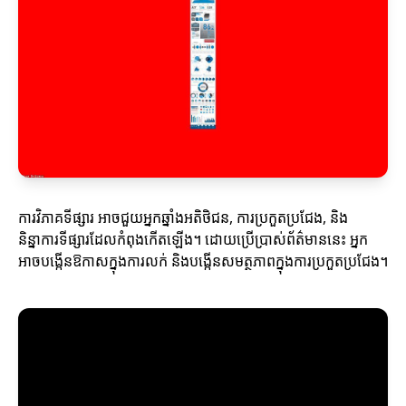
ការវិភាគទីផ្សារ អាចជួយអ្នកឆ្នាំងអតិថិជន, ការប្រកួតប្រជែង, និង
និន្នាការទីផ្សារដែលកំពុងកើតឡើង។ ដោយប្រើប្រាស់ព័ត៌មាននេះ អ្នក
អាចបង្កើនឱកាសក្នុងការលក់ និងបង្កើនសមត្ថភាពក្នុងការប្រកួតប្រជែង។