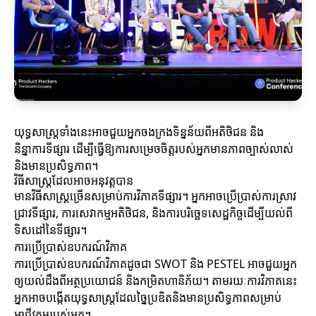
យុទ្ធសាស្ត្រទាំងនេះអាចជួយអ្នកចងក្រងទិន្នន័យពីអតិថិជន និង
និន្នាការទីផ្សារ ដើម្បីធ្វើឱ្យការសម្រេចចិត្តរបស់អ្នកមានភាពច្បាស់លាស់
និងមានប្រសិទ្ធភាព។
វិធីសាស្ត្រដែលអាចអនុវត្តបាន
មានវិធីសាស្ត្រច្រើនសម្រាប់ការវិភាគទីផ្សារ។ អ្នកអាចប្រើប្រាស់ការស្រាវ
ជ្រាវទីផ្សារ, ការសេវាកម្មអតិថិជន, និងការបរិច្ឆេទសេដ្ឋកិច្ចដើម្បីយល់ពី
ទិសដៅនៃទីផ្សារ។
ការប្រើប្រាស់ឧបករណ៍វិភាគ
ការប្រើប្រាស់ឧបករណ៍វិភាគដូចជា SWOT និង PESTEL អាចជួយអ្នក
ឲ្យយល់ដឹងពីអត្ថប្រយោជន៍ និងកម្រិតហានិភ័យ។ តាមរយៈការវិភាគនេះ
អ្នកអាចបង្កើតយុទ្ធសាស្ត្រដែលច្នៃប្រឌិតនិងមានប្រសិទ្ធភាពសម្រាប់
អាជីវកម្មរបស់អ្នក។