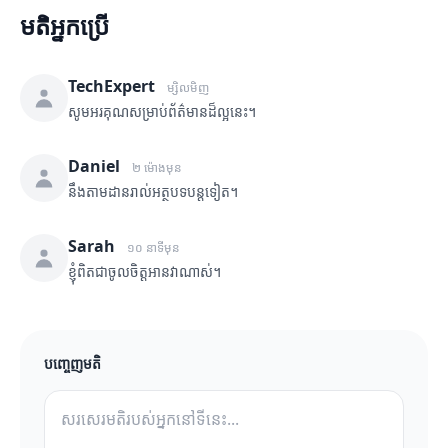
មតិអ្នកប្រើ
TechExpert
ម្សិលមិញ
សូមអរគុណសម្រាប់ព័ត៌មានដ៏ល្អនេះ។
Daniel
២ ម៉ោងមុន
នឹងតាមដានរាល់អត្ថបទបន្តទៀត។
Sarah
១០ នាទីមុន
ខ្ញុំពិតជាចូលចិត្តអានវាណាស់។
បញ្ចេញមតិ