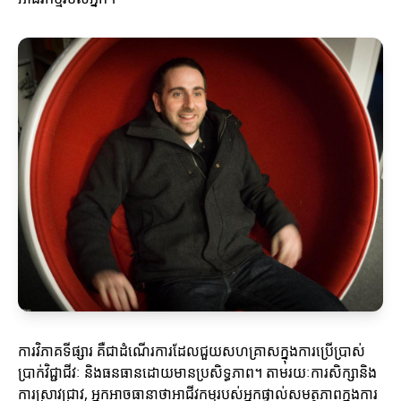
ការវិភាគទីផ្សារ គឺជាដំណើរការដែលជួយសហគ្រាសក្នុងការប្រើប្រាស់
ប្រាក់វិជ្ជាជីវៈ និងធនធានដោយមានប្រសិទ្ធភាព។ តាមរយៈការសិក្សានិង
ការស្រាវជ្រាវ, អ្នកអាចធានាថាអាជីវកម្មរបស់អ្នកផ្ទាល់សមត្ថភាពក្នុងការ