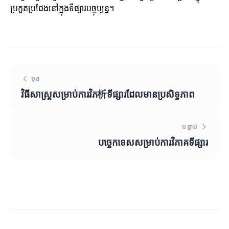
ប្រកួតប្រជែងនៅក្នុងទីផ្សារបច្ចុប្បន្ន។
មុន
វិធីសាស្ត្រសម្រាប់ការវិភ析ទីផ្សារដែលមានប្រសិទ្ធភាព
បន្ទាប់
បច្ចេកទេសសម្រាប់ការវិភាគទីផ្សារ