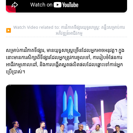
Watch Video related to: ការវិភាគទីផ្សារយុទ្ធសាស្ត្រ: គន្លឹះសម្រាប់ការ
▶
អភិវឌ្ឍន៍អាជីវកម្ម
សម្រាប់ការវិភាគទីផ្សារ, មានយុទ្ធសាស្ត្រច្រើនដែលអ្នកអាចអនុវត្ត។ ក្នុង
នោះមានការសិក្សាពីទីផ្សារដែលអ្នកត្រូវការចូលទៅ, ការរៀបចំផែនការ
អាជីវកម្មគោលដៅ, និងការបង្កើតស្ពតផលិតផលដែលឆ្ពោះទៅកាន់អ្នក
ប្រើប្រាស់។