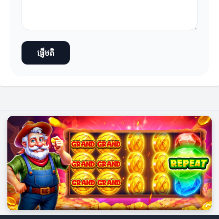
ផ្ញើមតិ