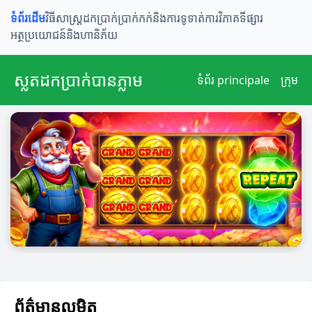
ទំព័រដើម
វិធីសាស្រ្តដកប្រាក់
ប្រាក់កក់និងការទូទាត់
ការវិភាគទីផ្សារ
អត្ថប្រយោជន៍និងហានិភ័យ
ស្លតដកប្រាក់បានភ្លាម
ទំព័រ principale
ក្រុម
ព័ត៌មានលម្អិត