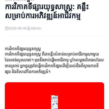
ការវិភាគទីផ្សារយុទ្ធសាស្ត្រ: គន្លឹះ
សម្រាប់ការអភិវឌ្ឍន៍អាជីវកម្ម
2026-06-06
Admin
ការវិភាគទីផ្សារយុទ្ធសាស្ត្រ
ការវិភាគទីផ្សារយុទ្ធសាស្ត្រ គឺជាគន្លឹះសំខាន់សម្រាប់អាជីវកម្មណាមួយ
ដែលចង់លូតលាស់។ មុននឹងចាប់ផ្តើមអាជីវកម្ម ឬកែលម្អផលិតផលដែល
មានស្រាប់ អ្នកគួរត្រូវតែធ្វើការវិភាគទីផ្សារដើម្បីយល់ដឹងពីស្ថានភាពទី
ផ្សារ និងទិសដៅនៃការអភិវឌ្ឍន៍។