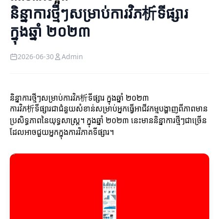
និន្នាការថ្មីៗសម្រាប់ការវិភ析ទីផ្សារ
ក្នុងឆ្នាំ ២០២៣
2026-06-30
Admin
និន្នាការថ្មីៗសម្រាប់ការវិភ析ទីផ្សារ ក្នុងឆ្នាំ ២០២៣
ការវិភ析ទីផ្សារជាជំនួយសំខាន់សម្រាប់អ្នកធ្វើអាជីវកម្មបង្ហាញពីភាពមាន
ប្រសិទ្ធភាពនៃយុទ្ធសាស្ត្រ។ ក្នុងឆ្នាំ ២០២៣ នេះមាននិន្នាការថ្មីៗជាច្រើន
ដែលអាចជួយអ្នកក្នុងការវិភាគទីផ្សារ។