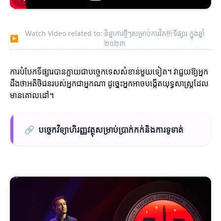
Watch Video related to: និន្នាការថ្មីៗសម្រាប់ការវិភ析ទីផ្សារ ក្នុងឆ្នាំ
▶
២០២៣
ការបំបែកទីផ្សារបានក្លាយជាបច្ចេកទេសសំខាន់មួយទៀត។ វាជួយឱ្យអ្នក
ដឹងថាអតិថិជនរបស់អ្នកជាអ្នកណា ដូច្នេះអ្នកអាចបង្កើតយុទ្ធសាស្ត្រដែល
មានគោលដៅ។
🔗
បច្ចេកវិទ្យាហិរញ្ញវត្ថុសម្រាប់ប្រាក់កក់និងការទូទាត់