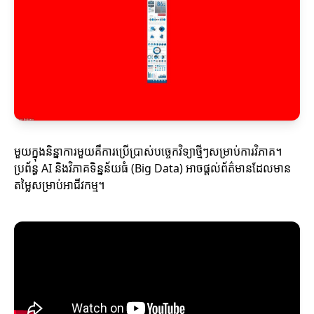
មួយក្នុងនិន្នាការមួយគឺការប្រើប្រាស់បច្ចេកវិទ្យាថ្មីៗសម្រាប់ការវិភាគ។
ប្រព័ន្ធ AI និងវិភាគទិន្នន័យធំ (Big Data) អាចផ្តល់ព័ត៌មានដែលមាន
តម្លៃសម្រាប់អាជីវកម្ម។