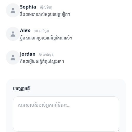
Sophia
ម្សិលមិញ
នឹងតាមដានរាល់អត្ថបទបន្តទៀត។
Alex
១០ នាទីមុន
ខ្លឹមសារមានប្រយោជន៍ខ្លាំងណាស់។
Jordan
២ ម៉ោងមុន
ពិតជាអ្វីដែលខ្ញុំកំពុងស្វែងរក។
បញ្ចេញមតិ