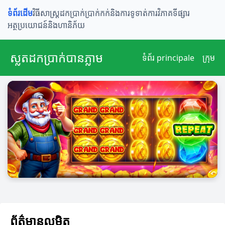
ទំព័រដើម
វិធីសាស្រ្តដកប្រាក់
ប្រាក់កក់និងការទូទាត់
ការវិភាគទីផ្សារ
អត្ថប្រយោជន៍និងហានិភ័យ
ស្លតដកប្រាក់បានភ្លាម
ទំព័រ principale
ក្រុម
ព័ត៌មានលម្អិត