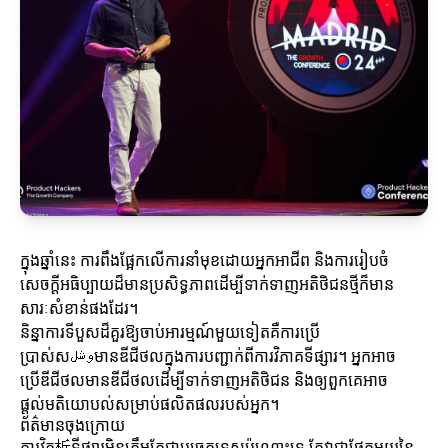
ក្នុងឆ្នាំនេះ ការពឹងផ្អែកលើការនាំមុខដោយអ្នកអាជីព និងការរៀបចំ
សេចក្តីអធិប្បាយដ៏មានប្រសិទ្ធភាពដើម្បីទាក់ទាញអតិថិជនថ្មីក៏មាន
សារៈសំខាន់ផងដែរ។
និន្នាការទីបួសដ៏គួរឱ្យចាប់អារម្មណ៍មួយទៀតគឺការប្រើ
ប្រាស់សوشلមានឌីជីថលក្នុងការបញ្ជាក់ពីការវិភាគទីផ្សារ។ អ្នកអាច
ប្រើឌីជីថលមានឌីជីថលដើម្បីទាក់ទាញអតិថិជន និងឲ្យពួកគេអាច
ផ្តល់មតិយោបល់សម្រាប់ផលិតផលរបស់អ្នក។
ព័ត៌មានចុងក្រោយ
ការវិភ析ទីផ្សារមិនត្រឹមតែជាបច្ចេកទេសប៉ុណ្ណោះទេ តែវាជាផ្នែកមួយនៃ