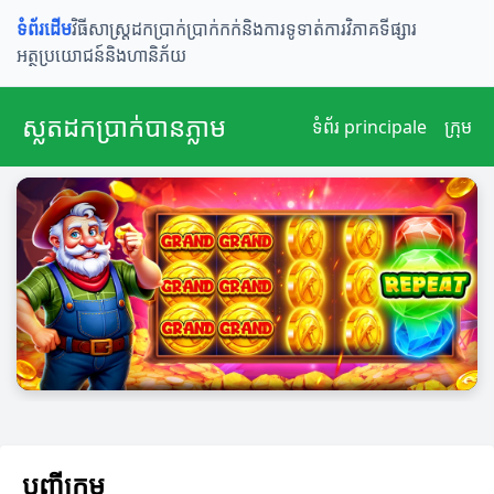
ទំព័រដើម
វិធីសាស្រ្តដកប្រាក់
ប្រាក់កក់និងការទូទាត់
ការវិភាគទីផ្សារ
អត្ថប្រយោជន៍និងហានិភ័យ
ស្លតដកប្រាក់បានភ្លាម
ទំព័រ principale
ក្រុម
បញ្ជីក្រុម