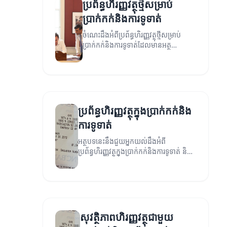
ប្រព័ន្ធហិរញ្ញវត្ថុថ្មីសម្រាប់
ប្រាក់កក់និងការទូទាត់
ចំណេះដឹងអំពីប្រព័ន្ធហិរញ្ញវត្ថុថ្មីសម្រាប់
ប្រាក់កក់និងការទូទាត់ដែលមានអត្ថ
ប្រយោជន៍សម្រាប់អ្នកប្រើប្រាស់។
ប្រព័ន្ធហិរញ្ញវត្ថុក្នុងប្រាក់កក់និង
ការទូទាត់
អត្ថបទនេះនឹងជួយអ្នកយល់ដឹងអំពី
ប្រព័ន្ធហិរញ្ញវត្ថុក្នុងប្រាក់កក់និងការទូទាត់ និង
ការពិភាក្សាអំពីអត្ថប្រយោជន៍ និងវិធីសាស្រ្តប្រើ
ប្រាស់។
សុវត្ថិភាពហិរញ្ញវត្ថុជាមួយ