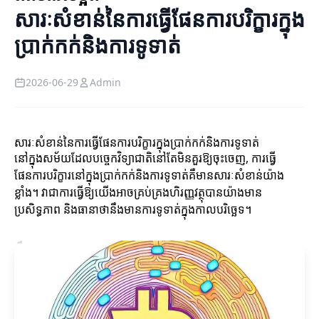
សារៈសំខាន់នៃការធ្វើផែនការបរិក្ខារ​ក្នុង
ប្រាក់កក់និងការទូទាត់
2026-06-29
Admin
សារៈសំខាន់នៃការធ្វើផែនការបរិក្ខារ​ក្នុងប្រាក់កក់និងការទូទាត់
នៅក្នុងសម័យដែលបច្ចេកវិទ្យាជាតិនៅតែមិនគួរឱ្យចុះចេញ, ការធ្វើ
ផែនការបរិក្ខារនៅក្នុងប្រាក់កក់និងការទូទាត់គឺមានសារៈសំខាន់យ៉ាង
ខ្លាំង។ វាជាការធ្វើឱ្យយើងអាចគ្រប់គ្រងហិរញ្ញវត្ថុបានយ៉ាងមាន
ប្រសិទ្ធភាព និងធានាថានឹងមានការទូទាត់ក្នុងកាលបរិច្ឆេទ។