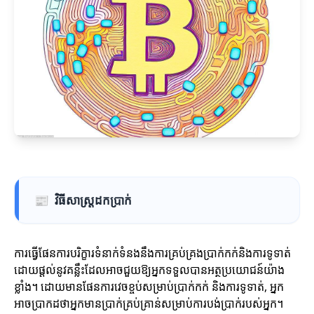
📰
វិធីសាស្រ្តដកប្រាក់
ការធ្វើផែនការបរិក្ខារទំនាក់ទំនងនឹងការគ្រប់គ្រងប្រាក់កក់និងការទូទាត់
ដោយផ្តល់នូវគន្លឹះដែលអាចជួយឱ្យអ្នកទទួលបានអត្ថប្រយោជន៍យ៉ាង
ខ្លាំង។ ដោយមានផែនការវេចខ្ចប់សម្រាប់ប្រាក់កក់ និងការទូទាត់, អ្នក
អាចប្រាកដថាអ្នកមានប្រាក់គ្រប់គ្រាន់សម្រាប់ការបង់ប្រាក់របស់អ្នក។