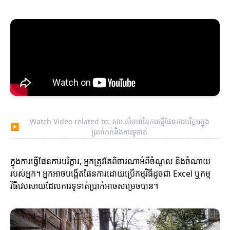
Watch Video related to: សារៈសំខាន់នៃការធ្វើផែនការបរិក្ខារ​ក្នុង
▶
ប្រាក់កក់និងការទូទាត់
ក្នុងការធ្វើផែនការបរិក្ខារ, អ្នកត្រូវតែពិចារណាអំពីចំណូល និងចំណាយ
របស់អ្នក។ អ្នកអាចបង្កើតផែនការដោយប្រើកម្មវិធីដូចជា Excel ឬកម្ម
វិធីវេបសាយដែលការទូទាត់ប្រាក់អាចសម្រេចបាន។