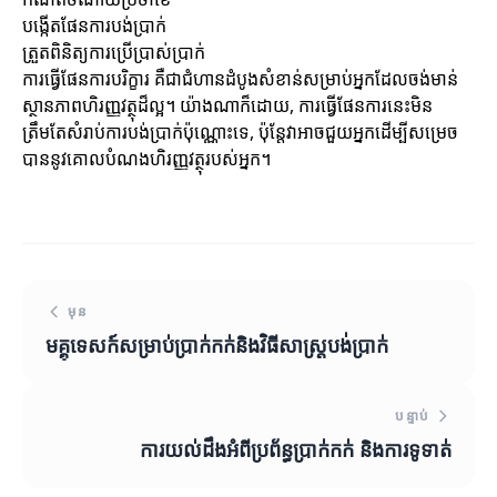
បង្កើតផែនការបង់ប្រាក់
ត្រួតពិនិត្យការប្រើប្រាស់ប្រាក់
ការធ្វើផែនការបរិក្ខារ គឺជាជំហានដំបូងសំខាន់សម្រាប់អ្នកដែលចង់មាន់
ស្ថានភាពហិរញ្ញវត្ថុដ៏ល្អ។ យ៉ាងណាក៏ដោយ, ការធ្វើផែនការនេះមិន
ត្រឹមតែសំរាប់ការបង់ប្រាក់ប៉ុណ្ណោះទេ, ប៉ុន្តែវាអាចជួយអ្នកដើម្បីសម្រេច
បាននូវគោលបំណងហិរញ្ញវត្ថុរបស់អ្នក។
មុន
មគ្គុទេសក៍សម្រាប់ប្រាក់កក់និងវិធីសាស្រ្តបង់ប្រាក់
បន្ទាប់
ការយល់ដឹងអំពីប្រព័ន្ធប្រាក់កក់ និងការទូទាត់