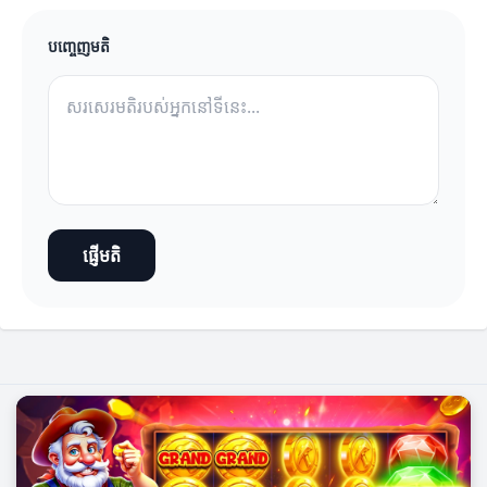
បញ្ចេញមតិ
ផ្ញើមតិ