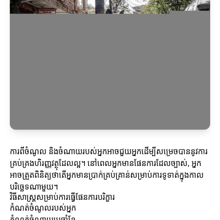
ការពីចំណូល និងចំណាយរបស់អ្នកអាចជួយអ្នកដើម្បីសម្រេចបាននូវការ
គ្រប់គ្រងហិរញ្ញវត្ថុដែលល្អ។ នៅពេលអ្នកមានផែនការដែលច្បាស់, អ្នក
អាចត្រួតពិនិត្យថាតើអ្នកមានប្រាក់គ្រប់គ្រាន់សម្រាប់ការទូទាត់ក្នុងកាល
បរិច្ឆេទណាមួយ។
វិធីសាស្រ្តសម្រាប់ការធ្វើផែនការបរិក្ខារ
កំណត់ចំណូលរបស់អ្នក
កំណត់ចំណាយប្រចាំខែ