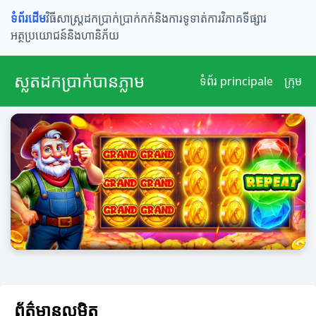
ទំព័រដើម
វិធីសាស្រ្តដកប្រាក់
ប្រាក់កក់និងការទូទាត់
ការវិភាគទីផ្សារ
អត្ថប្រយោជន៍និងហានិភ័យ
ស្លតដកប្រាក់បានភ្លាម
ទំព័រ principale
ក្រុម
ព័ត៌មានលម្អិត