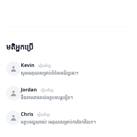
មតិអ្នកប្រើ
Kevin
ម្សិលមិញ
សូមអរគុណសម្រាប់ព័ត៌មានដ៏ល្អនេះ។
Jordan
ម្សិលមិញ
នឹងតាមដានរាល់អត្ថបទបន្តទៀត។
Chris
ម្សិលមិញ
អត្ថបទល្អណាស់! អរគុណសម្រាប់ការចែករំលែក។