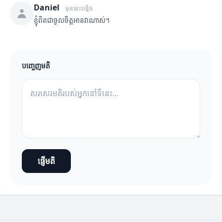
Daniel
មុននេះបន្តិច
ខ្ញុំពិតជាចូលចិត្តអានវាណាស់។
បញ្ចេញមតិ
ផ្ញើមតិ