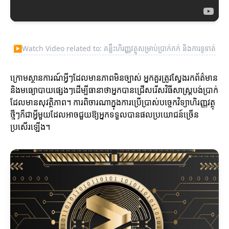
▶
Watch Video related to: គន្លឹះហិរញ្ញវត្ថុសម្រាប់ប្រាក់កក់ និងការទូទាត់
ក្រោមស្ថានការណ៍អ្វីៗដែលមានភាពមិនច្បាស់ អ្នកគួរត្រូវស្វែងរកព័ត៌មាន
និងមធ្យោបាយផ្សេងៗដើម្បីធានាថាអ្នកបានជ្រើសរើសវិធីសាស្ត្របង់ប្រាក់
ដែលមានសុវត្ថិភាព។ ការពិចារណាក្នុងការប្រើប្រាស់បច្ចេកវិទ្យាហិរញ្ញវត្ថុ
ថ្មីៗក៏ជាអ្វីមួយដែលអាចជួយឱ្យអ្នកទទួលបានផលប្រយោជន៍ច្រើន
ប្រសើរឡើង។