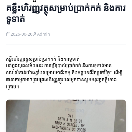
គន្លឹះហិរញ្ញវត្ថុសម្រាប់ប្រាក់កក់ និងការ
ទូទាត់
2026-06-20
Admin
គន្លឹះហិរញ្ញវត្ថុសម្រាប់ប្រាក់កក់ និងការទូទាត់
នៅក្នុងយុគសម័យនេះ ការប្រើប្រាស់ប្រាក់កក់ និងការទូទាត់មាន
សារៈសំខាន់យ៉ាងខ្លាំងសម្រាប់អាជីវកម្ម និងអត្តបទជីវិតប្រចាំថ្ងៃ។ ដើម្បី
ធានាថាអ្នកអាចគ្រប់គ្រងហិរញ្ញវត្ថុរបស់អ្នកបានសូមអនុវត្តគន្លឹះខាង
ក្រោម។