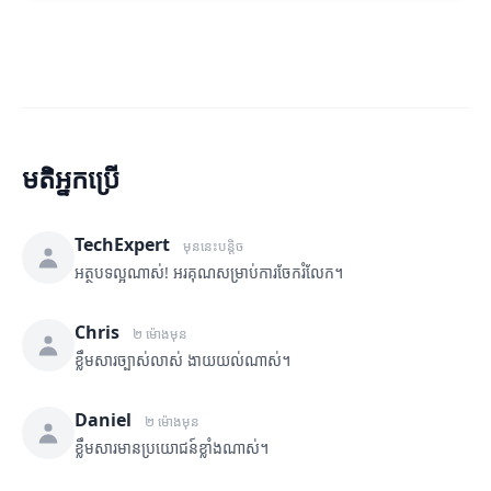
មតិអ្នកប្រើ
TechExpert
មុននេះបន្តិច
អត្ថបទល្អណាស់! អរគុណសម្រាប់ការចែករំលែក។
Chris
២ ម៉ោងមុន
ខ្លឹមសារច្បាស់លាស់ ងាយយល់ណាស់។
Daniel
២ ម៉ោងមុន
ខ្លឹមសារមានប្រយោជន៍ខ្លាំងណាស់។