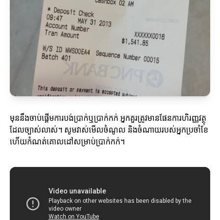
មុននឹងចាប់ផ្តើមការបង់ប្រាក់ឬប្រាក់កក់ អ្នកគួរត្រូវមានផែនការហិរញ្ញវត្ថុ
ដែលច្បាស់លាស់។ សូមវាស់មើលចំណូល និងចំណាយរបស់អ្នកប្រចាំខែ
ហើយកំណត់គោលដៅសម្រាប់ប្រាក់កក់។