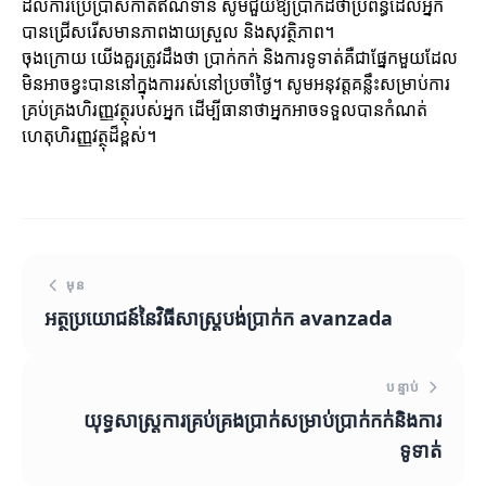
ដល់ការប្រើប្រាស់កាតឥណទាន សូមជួយឱ្យប្រាកដថាប្រព័ន្ធដែលអ្នក
បានជ្រើសរើសមានភាពងាយស្រួល និងសុវត្ថិភាព។
ចុងក្រោយ យើងគួរត្រូវដឹងថា ប្រាក់កក់ និងការទូទាត់គឺជាផ្នែកមួយដែល
មិនអាចខ្វះបាននៅក្នុងការរស់នៅប្រចាំថ្ងៃ។ សូមអនុវត្តគន្លឹះសម្រាប់ការ
គ្រប់គ្រងហិរញ្ញវត្ថុរបស់អ្នក ដើម្បីធានាថាអ្នកអាចទទួលបានកំណត់
ហេតុហិរញ្ញវត្ថុដ៏ខ្ពស់។
មុន
អត្ថប្រយោជន៍នៃវិធីសាស្ត្របង់ប្រាក់ក avanzada
បន្ទាប់
យុទ្ធសាស្ត្រការគ្រប់គ្រងប្រាក់សម្រាប់ប្រាក់កក់និងការ
ទូទាត់