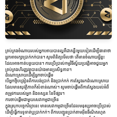
គ្រប់គ្រងចំណាយរបស់អ្នកអោយបានល្អគឺជាគន្លឹះមួយទៀតដើម្បីធានាថា
អ្នកអាចរក្សាប្រាក់កក់បាន។ សូមពិនិត្យមើលថា តើមានចំណាយអ្វីខ្លះ
ដែលអាចកាត់បន្ថយបាន។ ការប្រើប្រាស់កម្មវិធីស្វ័យប្រវត្តិអាចជួយអ្នក
គ្រប់គ្រងហិរញ្ញវត្ថុបានយ៉ាងមានប្រសិទ្ធភាព។
ដំណោះស្រាយដើម្បីអ្នកចាប់ផ្តើម
បើអ្នកថ្មីបង្រៀនពីការបង់ប្រាក់ និងប្រាក់កក់ ការស្វែងរកដំណោះស្រាយ
ដែលមានសុវត្ថិភាពក៏សំខាន់ណាស់។ សូមចាប់ផ្តើមពីការស្វែងយល់អំពី
តម្រូវការរបស់អ្នក និងទស្សនៈនៃទីផ្សារ។
ការចាប់ផ្តើមជាមួយសេវាកម្មជាច្រើន
ក្នុងស្រុកបច្ចេកវិទ្យានេះ មានសេវាកម្មជាច្រើនដែលមនុស្សអាចប្រើប្រាស់
ដើម្បីធ្វើការទូទាត់ឬប្រាក់កក់។ ពីការបញ្ជូនប្រាក់តាមអ៊ីនធឺណិតរហូត