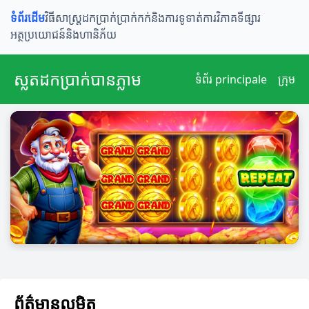
ទំព័រដើម
វិធីសាស្រ្តដកប្រាក់
ប្រាក់កក់និងការទូទាត់
ការវិភាគទីផ្សារ
អត្ថប្រយោជន៍និងហានិភ័យ
ស្លតដកប្រាក់បានភ្លាម
ទំព័រ principale
ក្រុម
ព័ត៌មានលម្អិត