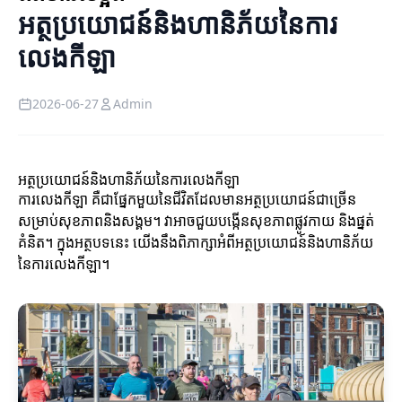
អត្ថប្រយោជន៍និងហានិភ័យនៃការ
លេងកីឡា
2026-06-27
Admin
អត្ថប្រយោជន៍និងហានិភ័យនៃការលេងកីឡា
ការលេងកីឡា គឺជាផ្នែកមួយនៃជីវិតដែលមានអត្ថប្រយោជន៍ជាច្រើន
សម្រាប់សុខភាពនិងសង្គម។ វាអាចជួយបង្កើនសុខភាពផ្លូវកាយ និងផ្នត់
គំនិត។ ក្នុងអត្ថបទនេះ យើងនឹងពិភាក្សាអំពីអត្ថប្រយោជន៍និងហានិភ័យ
នៃការលេងកីឡា។