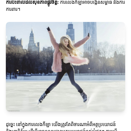
ការប៉ះពាល់ដល់សុខភាពផ្លូវចិត្ត:
ការលេងកីឡាអាចបង្កើនសម្ពាធ និងការ
ការពារ។
ដូច្នេះ នៅក្នុងការលេងកីឡា យើងត្រូវតែពិចារណាអំពីអត្ថប្រយោជន៍