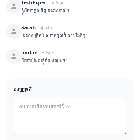
TechExpert
៣ ថ្ងៃមុន
ខ្ញុំពិតជាចូលចិត្តអានវាណាស់។
Sarah
ម្សិលមិញ
អរគុណច្រើនដែលបានផ្តល់ចំណេះដឹងថ្មីៗ។
Jordan
៣ ថ្ងៃមុន
ពិតជាអ្វីដែលខ្ញុំកំពុងស្វែងរក។
បញ្ចេញមតិ