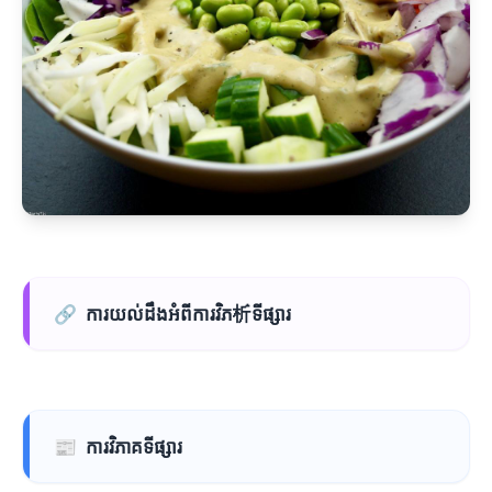
🔗
ការយល់ដឹងអំពីការវិភ析ទីផ្សារ
📰
ការវិភាគទីផ្សារ