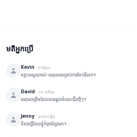
មតិអ្នកប្រើ
Kevin
៣ ថ្ងៃមុន
អត្ថបទល្អណាស់! អរគុណសម្រាប់ការចែករំលែក។
David
១០ នាទីមុន
អរគុណច្រើនដែលបានផ្តល់ចំណេះដឹងថ្មីៗ។
Jenny
មុននេះបន្តិច
ពិតជាអ្វីដែលខ្ញុំកំពុងស្វែងរក។