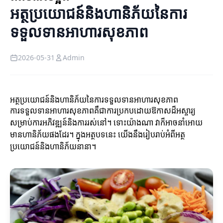
អត្ថប្រយោជន៍និងហានិភ័យនៃការ
ទទួលទានអាហារសុខភាព
2026-05-31
Admin
អត្ថប្រយោជន៍និងហានិភ័យនៃការទទួលទានអាហារសុខភាព
ការទទួលទានអាហារសុខភាពគឺជាការប្រកបដោយឱកាសដ៏អស្ចារ្យ
សម្រាប់ការអភិវឌ្ឍន៍និងការរស់នៅ។ ទោះយ៉ាងណា វាក៏អាចនាំអោយ
មានហានិភ័យផងដែរ។ ក្នុងអត្ថបទនេះ យើងនឹងរៀបរាប់អំពីអត្ថ
ប្រយោជន៍និងហានិភ័យនានា។