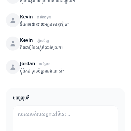
សូមអរគុណសម្រាប់ព័ត៌មានដ៏ល្អនេះ។
Kevin
២ ម៉ោងមុន
នឹងតាមដានរាល់អត្ថបទបន្តទៀត។
Kevin
ម្សិលមិញ
ពិតជាអ្វីដែលខ្ញុំកំពុងស្វែងរក។
Jordan
៣ ថ្ងៃមុន
ខ្ញុំពិតជាចូលចិត្តអានវាណាស់។
បញ្ចេញមតិ