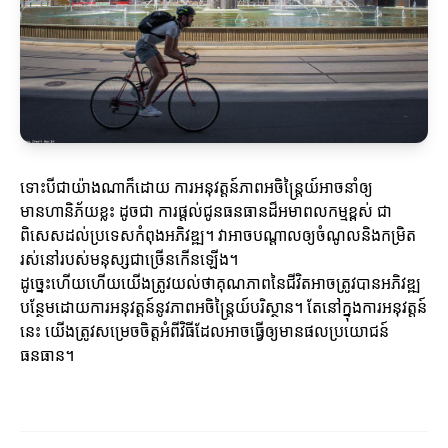
ទោះបីជាយ៉ាងណាក៏ដោយ ការអនុវត្តន៍ភាពអចិន្ត្រៃយ៍អាចនាំឲ្យ
មានហានិភ័យខ្លះ ដូចជា ការផ្តល់ជូនធនធានដ៏អមាពលកម្មខ្ពស់ ជា
ពិសេសដល់ប្រទេសកំពុងអភិវឌ្ឍ។ វាអាចបណ្តាលឲ្យចំណូលនិងកម្រិត
រស់នៅរបស់មនុស្សជាច្រើនកើនឡើង។
ដូច្នេះហើយហើយយើងត្រូវយល់ថាគុណភាពនៃជីវិតអាចត្រូវបានអភិវឌ្ឍ
បន្ថែមដោយការអនុវត្តន៍នូវភាពអចិន្ត្រៃយ៍បរិស្ថាន។ តែនៅក្នុងការអនុវត្តន៍
នេះ យើងត្រូវសម្រេចចិត្តអំពីវិធីដែលអាចធ្វើឲ្យមានផលប្រយោជន៍
ធនធាន។