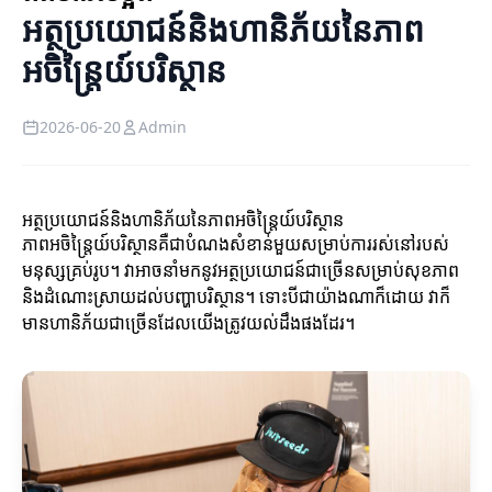
អត្ថប្រយោជន៍និងហានិភ័យនៃភាព
អចិន្ត្រៃយ៍បរិស្ថាន
2026-06-20
Admin
អត្ថប្រយោជន៍និងហានិភ័យនៃភាពអចិន្ត្រៃយ៍បរិស្ថាន
ភាពអចិន្ត្រៃយ៍បរិស្ថានគឺជាបំណងសំខាន់មួយសម្រាប់ការរស់នៅរបស់
មនុស្សគ្រប់រូប។ វាអាចនាំមកនូវអត្ថប្រយោជន៍ជាច្រើនសម្រាប់សុខភាព
និងដំណោះស្រាយដល់បញ្ហាបរិស្ថាន។ ទោះបីជាយ៉ាងណាក៏ដោយ វាក៏
មានហានិភ័យជាច្រើនដែលយើងត្រូវយល់ដឹងផងដែរ។