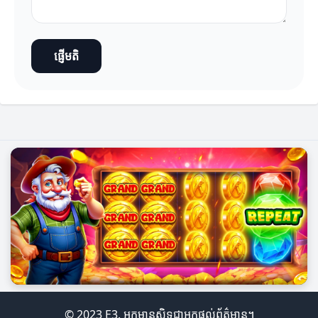
ផ្ញើមតិ
© 2023 E3. អ្នកមានសិទ្ធជាអ្នកផ្តល់ព័ត៌មាន។