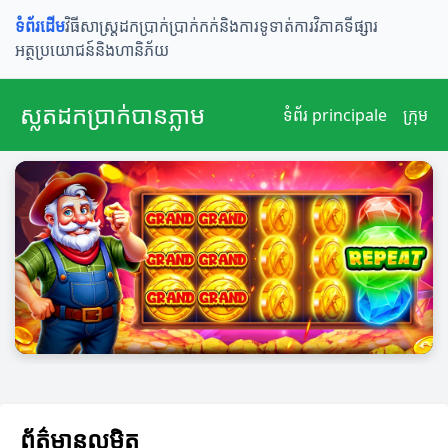
ទំព័រដើម
វិធីសាស្រ្តដកប្រាក់
ប្រាក់កក់និងការទូទាត់
ការវិភាគទីផ្សារ
អត្ថប្រយោជន៍និងហានិភ័យ
ស្លតដកប្រាក់បានភ្លាម
ទំព័រ principale
ក្រុម
ព័ត៌មានលម្អិត