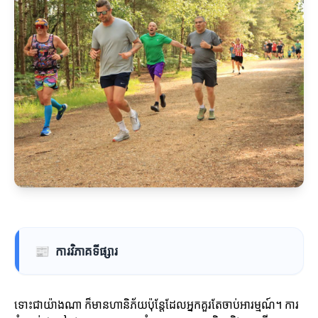
📰
ការវិភាគទីផ្សារ
ទោះជាយ៉ាងណា ក៏មានហានិភ័យប៉ុន្តែដែលអ្នកគួរតែចាប់អារម្មណ៍។ ការ