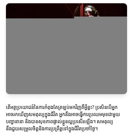
តើអត្ថប្រយោជន៍នៃការកំពុងតែត្រឡប់មកវិញគឺអ្វីខ្លះ? ប្រសិនបើអ្នក
អាចរកឃើញសមតុល្យក្នុងជីវិត អ្នកនឹងអាចធ្វើការប្រឈមមុខជាមួយ
បញ្ហានានា និងបានសុខភាពផ្ទាល់ខ្លួនល្អប្រសើរឡើង។ សមតុល្យ
នឹងជួយសម្រួលចិត្តនិងការប្រព្រឹត្តទៅក្នុងជីវិតប្រចាំថ្ងៃ។